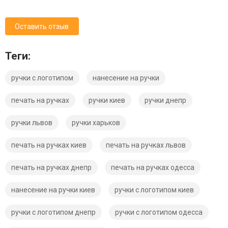
Оставить отзыв
Теги:
ручки с логотипом
нанесение на ручки
печать на ручках
ручки киев
ручки днепр
ручки львов
ручки харьков
печать на ручках киев
печать на ручках львов
печать на ручках днепр
печать на ручках одесса
нанесение на ручки киев
ручки с логотипом киев
ручки с логотипом днепр
ручки с логотипом одесса